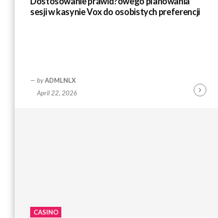
Dostosowanie prawid?owego planowania
sesji w kasynie Vox do osobistych preferencji
by
ADMLNLX
April 22, 2026
CASINO