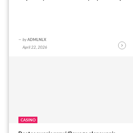
by
ADMLNLX
April 22, 2026
CASINO