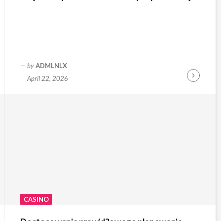
by
ADMLNLX
April 22, 2026
CASINO