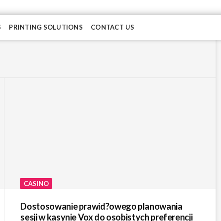
S
PRINTING SOLUTIONS
CONTACT US
CASINO
Dostosowanie prawid?owego planowania
sesji w kasynie Vox do osobistych preferencji