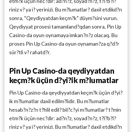
etm?k üçün nec?dir: ad?n?z, soyad?n?z, t?l?b?l?
riniz v? ya i? yerinizi. Bu m?lumatlar? daxil etdikd?n
sonra, “Qeydiyyatdan keçm?k” düym?sini vurun.
Qeydiyyat prosesi tamamland?qdan sonra, Pin Up
Casino-da oyun oynamaya imkan?n?z olacaq. Bu
proses Pin Up Casino-da oyun oynaman?za q?d?r
sür?tli v? rahatd?r.
Pin Up Casino-da qeydiyyatdan
keçm?k üçün d?yi?ik m?lumatlar
Pin Up Casino-da qeydiyyatdan keçm?k üçün d?yi?
ik m?lumatlar daxil edilm?lidir. Bu m?lumatlar
hesab?n?z?n t?hlil edil? bil?c?yi m?lumatlar? t?min
etm?k üçün nec?dir: ad?n?z, soyad?n?z, t?l?b?l?
riniz v? ya i? yerinizi. Bu m?lumatlar? daxil etdikd?n