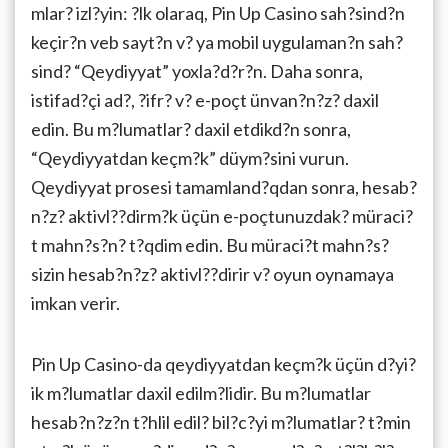
mlar? izl?yin: ?lk olaraq, Pin Up Casino sah?sind?n
keçir?n veb sayt?n v? ya mobil uygulaman?n sah?
sind? “Qeydiyyat” yoxla?d?r?n. Daha sonra,
istifad?çi ad?, ?ifr? v? e-poçt ünvan?n?z? daxil
edin. Bu m?lumatlar? daxil etdikd?n sonra,
“Qeydiyyatdan keçm?k” düym?sini vurun.
Qeydiyyat prosesi tamamland?qdan sonra, hesab?
n?z? aktivl??dirm?k üçün e-poçtunuzdak? müraci?
t mahn?s?n? t?qdim edin. Bu müraci?t mahn?s?
sizin hesab?n?z? aktivl??dirir v? oyun oynamaya
imkan verir.
Pin Up Casino-da qeydiyyatdan keçm?k üçün d?yi?
ik m?lumatlar daxil edilm?lidir. Bu m?lumatlar
hesab?n?z?n t?hlil edil? bil?c?yi m?lumatlar? t?min