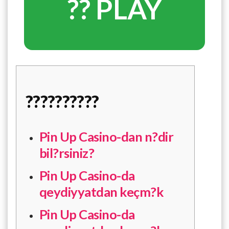
?? PLAY
??????????
Pin Up Casino-dan n?dir
bil?rsiniz?
Pin Up Casino-da
qeydiyyatdan keçm?k
Pin Up Casino-da