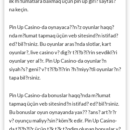
ilk m?lumatlara baxmaq üçün pin up giri? sayfas?
na keçin.
Pin Up Casino-da oynayaca??n?z oyunlar haqq?
nda m?lumat tapmaq üçün veb sitesind?n istifad?
ed? bil?rsiniz. Bu oyunlar aras?nda slotlar, kart
oyunlar?, live casino v? dig?r t?l?b?l?rin sevdikl?ri
oyunlar yer al?r. Pin Up Casino-da oyunlar?n
siyah?s? geni? v? t?l?b?l?rin ?h?miyy?tli oyunlar?n?
tapa bil?rsiniz.
Pin Up Casino-da bonuslar haqq?nda m?lumat
tapmaq üçün veb sitesind?n istifad? ed? bil?rsiniz.
Bu bonuslar oyun oynayanda yax?? ?ans? art?r?r
v? oyunçu maliyy?sin? köm?k edir. Pin Up Casino-
da t?l?b?l?r üçün t?k t?k t?qdim olunan bonuslar v?